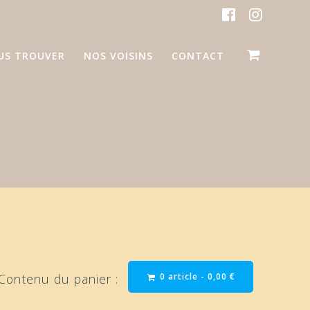
US TROUVER
NOS VOISINS
CONTACT
0 article -
0,00
€
Contenu du panier :