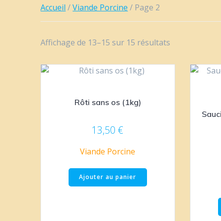
Accueil
/
Viande Porcine
/ Page 2
Affichage de 13–15 sur 15 résultats
Rôti sans os (1kg)
Sauci
13,50
€
Viande Porcine
Ajouter au panier