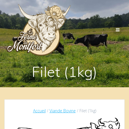
Passer
au
contenu
Filet (1kg)
Accueil
/
Viande Bovine
/ Filet (1kg)