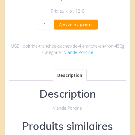
Prix au kilo : 12 €
quantité
Ajouter au panier
de
Poitrine
tranchée
UGS :
poitrine-tranchee-sachet-de-4-tranche-environ-450g
(sachet
Catégorie :
Viande Porcine
de
4
tranche
environ
Description
450g)
Description
Viande Porcine
Produits similaires