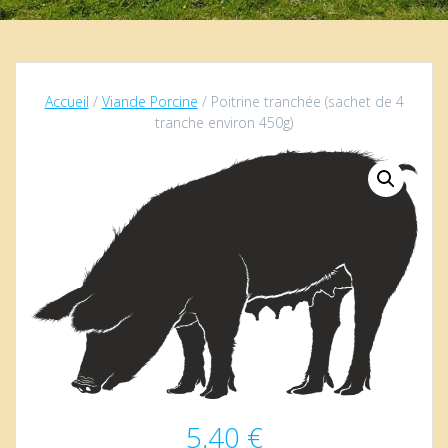
Accueil
/
Viande Porcine
/ Poitrine tranchée (sachet de 4
tranche environ 450g)
5,40
€