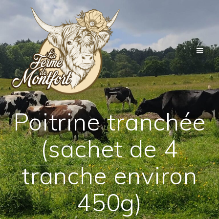
Passer
au
contenu
Poitrine tranchée
(sachet de 4
tranche environ
450g)